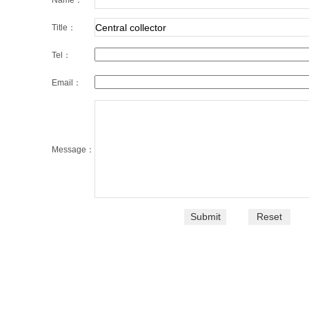
Name：
Title：
Tel：
Email：
Message：