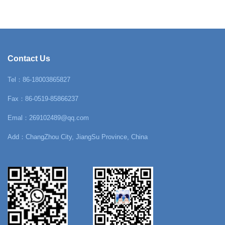
Contact Us
Tel：86-18003865827
Fax：86-0519-85866237
Emal：269102489@qq.com
Add：ChangZhou City, JiangSu Province, China