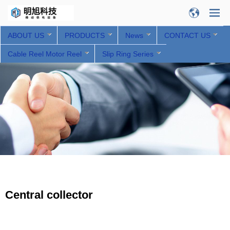
ABOUT US
PRODUCTS
News
CONTACT US
Cable Reel Motor Reel
Slip Ring Series
Central collector